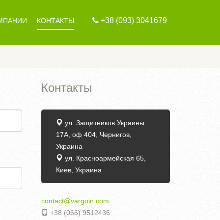
+38 (093) 3041679
МПАНИИ
КОНТАКТЫ
Контакты
ул. Защитников Украины
17А, оф 404, Чернигов,
Украина
ул. Красноармейская 65,
Киев, Украина
contact@vargoin.com
+38 (066) 9512436